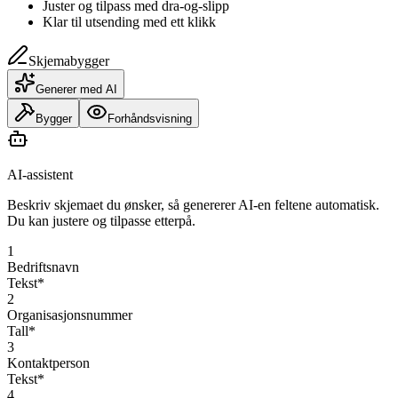
Juster og tilpass med dra-og-slipp
Klar til utsending med ett klikk
Skjemabygger
Generer med AI
Bygger
Forhåndsvisning
AI-assistent
Beskriv skjemaet du ønsker, så genererer AI-en feltene automatisk.
Du kan justere og tilpasse etterpå.
1
Bedriftsnavn
Tekst
*
2
Organisasjonsnummer
Tall
*
3
Kontaktperson
Tekst
*
4