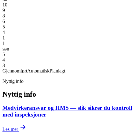
10
9
8
6
5
4
1
1
søn
5
4
3
Gjennomført
Automatisk
Planlagt
Nyttig info
Nyttig info
Medvirkeransvar og HMS — slik sikrer du kontroll
med inspeksjoner
Les mer