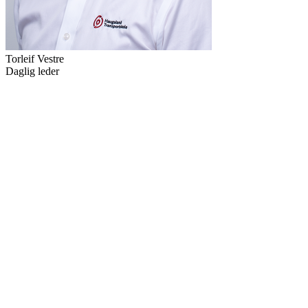
Torleif Vestre
Daglig leder
Grunnlegger av TIMP med mange års erfaring innen transport og
“
”
logistikk.
Torleif Vestre
Daglig leder