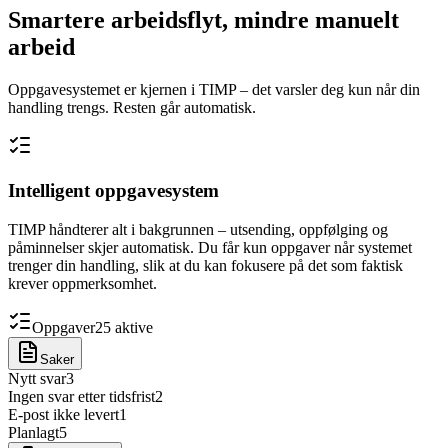
Smartere arbeidsflyt, mindre manuelt
arbeid
Oppgavesystemet er kjernen i TIMP – det varsler deg kun når din
handling trengs. Resten går automatisk.
Intelligent oppgavesystem
TIMP håndterer alt i bakgrunnen – utsending, oppfølging og
påminnelser skjer automatisk. Du får kun oppgaver når systemet
trenger din handling, slik at du kan fokusere på det som faktisk
krever oppmerksomhet.
Oppgaver
25 aktive
Saker
Nytt svar
3
Ingen svar etter tidsfrist
2
E-post ikke levert
1
Planlagt
5