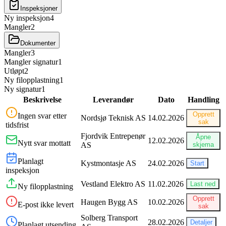
Inspeksjoner
Ny inspeksjon
4
Mangler
2
Dokumenter
Mangler
3
Mangler signatur
1
Utløpt
2
Ny filopplastning
1
Ny signatur
1
Beskrivelse
Leverandør
Dato
Handling
Opprett
Ingen svar etter
Nordsjø Teknisk AS
14.02.2026
sak
tidsfrist
Fjordvik Entrepenør
Åpne
12.02.2026
Nytt svar mottatt
AS
skjema
Planlagt
Kystmontasje AS
24.02.2026
Start
inspeksjon
Vestland Elektro AS
11.02.2026
Last ned
Ny filopplastning
Opprett
Haugen Bygg AS
10.02.2026
E-post ikke levert
sak
Solberg Transport
28.02.2026
Detaljer
Planlagt utsending