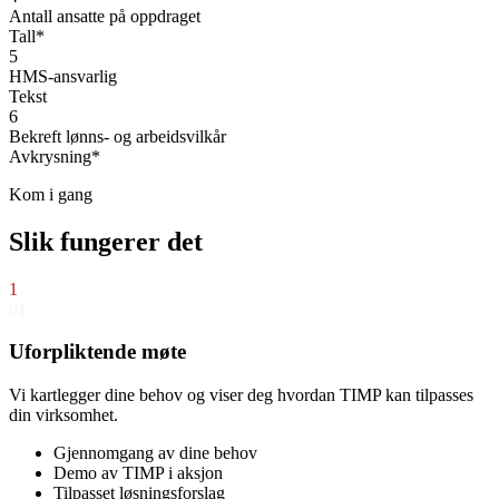
Antall ansatte på oppdraget
Tall
*
5
HMS-ansvarlig
Tekst
6
Bekreft lønns- og arbeidsvilkår
Avkrysning
*
Kom i gang
Slik fungerer det
1
01
Uforpliktende møte
Vi kartlegger dine behov og viser deg hvordan TIMP kan tilpasses
din virksomhet.
Gjennomgang av dine behov
Demo av TIMP i aksjon
Tilpasset løsningsforslag