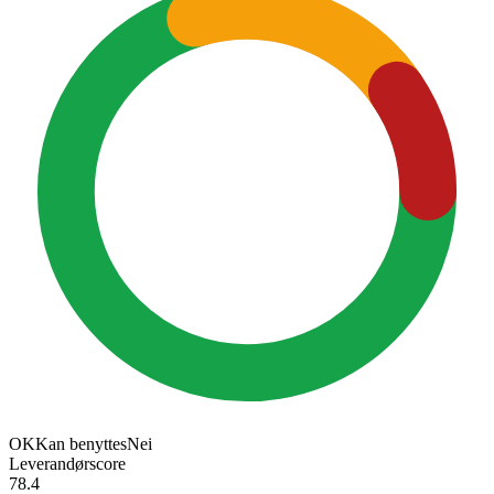
OK
Kan benyttes
Nei
Leverandørscore
78.4