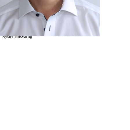
Torbjørn Førre
Systemansvarlig
”
Holder systemene oppe og sørger for stabil og sikker drift.
“
Torbjørn Førre
Systemansvarlig