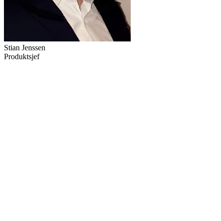
Stian Jenssen
Produktsjef
Leder produktutviklingen og sørger for at TIMP møter kundenes
“
”
behov.
Stian Jenssen
Produktsjef