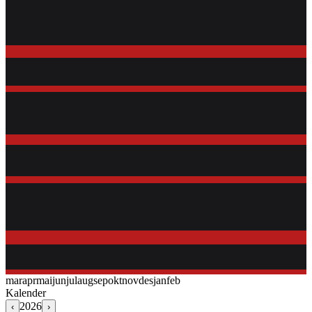
mar
apr
mai
jun
jul
aug
sep
okt
nov
des
jan
feb
Kalender
2026
‹
›