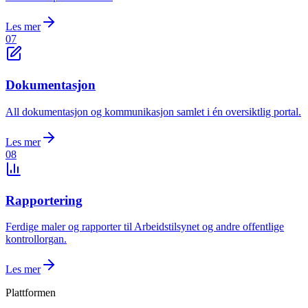
Les mer
07
Dokumentasjon
All dokumentasjon og kommunikasjon samlet i én oversiktlig portal.
Les mer
08
Rapportering
Ferdige maler og rapporter til Arbeidstilsynet og andre offentlige
kontrollorgan.
Les mer
Plattformen