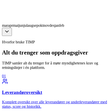
mar
apr
mai
jun
jul
aug
sep
okt
nov
des
jan
feb
Hvorfor bruke TIMP
Alt du trenger som oppdragsgiver
TIMP samler alt du trenger for å møte myndighetenes krav og
retningslinjer i én plattform.
01
Leverandøroversikt
Komplett oversikt over alle leverandører og underleverandører med
status, score og historikk.