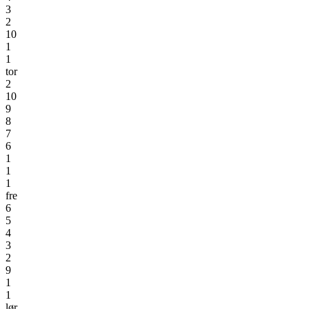
3
2
10
1
1
tor
2
10
9
8
7
6
1
1
1
fre
6
5
4
3
2
9
1
1
lør