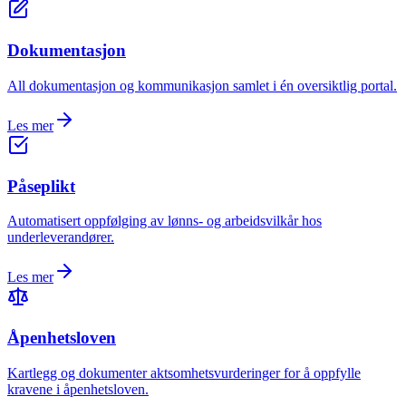
Dokumentasjon
All dokumentasjon og kommunikasjon samlet i én oversiktlig portal.
Les mer
Påseplikt
Automatisert oppfølging av lønns- og arbeidsvilkår hos
underleverandører.
Les mer
Åpenhetsloven
Kartlegg og dokumenter aktsomhetsvurderinger for å oppfylle
kravene i åpenhetsloven.