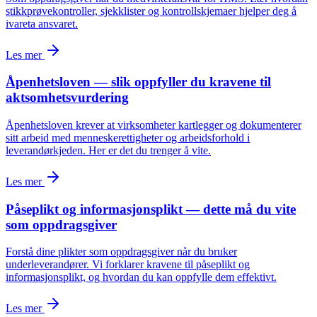
stikkprøvekontroller, sjekklister og kontrollskjemaer hjelper deg å
ivareta ansvaret.
Les mer
Åpenhetsloven — slik oppfyller du kravene til
aktsomhetsvurdering
Åpenhetsloven krever at virksomheter kartlegger og dokumenterer
sitt arbeid med menneskerettigheter og arbeidsforhold i
leverandørkjeden. Her er det du trenger å vite.
Les mer
Påseplikt og informasjonsplikt — dette må du vite
som oppdragsgiver
Forstå dine plikter som oppdragsgiver når du bruker
underleverandører. Vi forklarer kravene til påseplikt og
informasjonsplikt, og hvordan du kan oppfylle dem effektivt.
Les mer