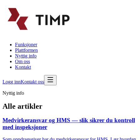
Funksjoner
Plattformen
Nyttig info
Om oss
Kontakt
Logg inn
Kontakt oss
Nyttig info
Alle artikler
Medvirkeransvar og HMS — slik sikrer du kontroll
med inspeksjoner
Som oppdragsgiver har du medvirkeransvar for HMS. Lær hvordan